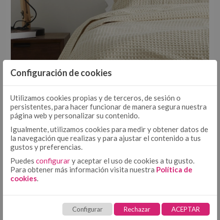
COJÍN
COJÍN 50/50
COJÍN TEJIDO
MULTIUSOS
MULTIUSOS, PLAIDS Y MANTITAS
COJÍN ESTAMPADO
PLAIDS
MANTITAS
Configuración de cookies
CUBRECANAPÉ
CUBRECANAPÉ CON VELCRO
Utilizamos cookies propias y de terceros, de sesión o
CUBRECANAPÉ TIPO COLCHA
persistentes, para hacer funcionar de manera segura nuestra
página web y personalizar su contenido.
RELLENO NÓRDICO
RELLENO NÓRDICO DE MICROFIBRA
Igualmente, utilizamos cookies para medir y obtener datos de
la navegación que realizas y para ajustar el contenido a tus
RELLENO NÓRDICO DE ALGODÓN
gustos y preferencias.
VER MÁS >
PROTECTORES
PROTECTOR DE ALMOHADA DE TENCEL + PU
Puedes
configurar
y aceptar el uso de cookies a tu gusto.
Para obtener más información visita nuestra
Política de
PROTECTOR DE COLCHÓN DE TENCEL + PU
cookies
.
TOALLAS
HOSTELERÍA
PRODUCTOS DESTACADOS
ROPA DE CAMA HOSTELERÍA ALGODÓN
Configurar
Rechazar
ACEPTAR