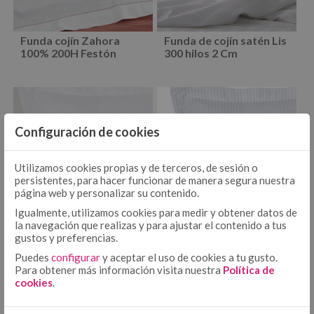
EDREDÓN
JUEGOS DE FUNDA NÓRDICA TEJIDA
EDREDONES 500 GR
Funda cojín Zahora
Funda de cojín satén Lis
100% 200H Festón
300 hilos 2 Cm
COLCHA - CUBRECAMA
COLCHAS TEJIDAS
COLCHAS FOULARD
ENCIMERA
ENCIMERA ALGODÓN
Configuración de cookies
ENCIMERA 50/50
BAJERA AJUSTABLE ALGODÓN
BAJERA AJUSTABLE
Utilizamos cookies propias y de terceros, de sesión o
persistentes, para hacer funcionar de manera segura nuestra
BAJERA AJUSTABLE 50/50
página web y personalizar su contenido.
BAJERA ALTO/LARGO ESPECIAL
FUNDA NÓRDICA ALGODÓN
Igualmente, utilizamos cookies para medir y obtener datos de
FUNDA NÓRDICA
la navegación que realizas y para ajustar el contenido a tus
FUNDA NÓRDICA 50/50
gustos y preferencias.
FUNDA NÓRDICA ESTAMPADA
Puedes
configurar
y aceptar el uso de cookies a tu gusto.
Funda de cojín satén
Funda de cojín satén
FUNDA DE ALMOHADA ALGODÓN
FUNDA DE ALMOHADA
Para obtener más información visita nuestra
Política de
300 hilos
listado 300 hilos
cookies
.
FUNDA DE ALMOHADA 50/50
COJÍN ALGODÓN
FUNDA DE ALMOHADA ESTAMPADA