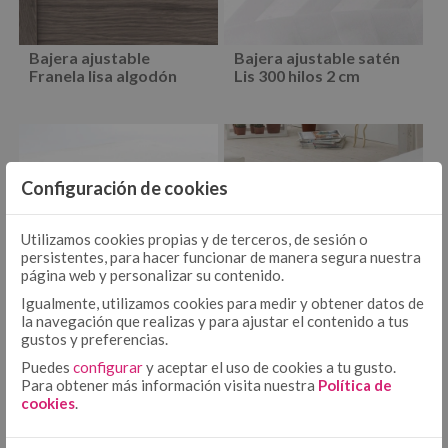
EDREDÓN
DÚOS FUNDA NÓRDICA TEJIDA
EDREDONES 500 GR
Bajera ajustable
Bajera ajustable satén
Franela lisa algodón
Lis 300 hilos 2 cm
COLCHA - CUBRECAMA
COLCHAS TEJIDAS
COLCHAS FOULARD
ENCIMERA
ENCIMERA ALGODÓN
Configuración de cookies
ENCIMERA 50/50
BAJERA AJUSTABLE ALGODÓN
BAJERA AJUSTABLE
Utilizamos cookies propias y de terceros, de sesión o
persistentes, para hacer funcionar de manera segura nuestra
BAJERA AJUSTABLE 50/50
página web y personalizar su contenido.
BAJERA ALTO/LARGO ESPECIAL
FUNDA NÓRDICA ALGODÓN
Igualmente, utilizamos cookies para medir y obtener datos de
FUNDA NÓRDICA
la navegación que realizas y para ajustar el contenido a tus
FUNDA NÓRDICA 50/50
gustos y preferencias.
FUNDA NÓRDICA ESTAMPADA
Puedes
configurar
y aceptar el uso de cookies a tu gusto.
Bajera ajustable
Bajera ajustable satén
FUNDA DE ALMOHADA ALGODÓN
FUNDA DE ALMOHADA
Para obtener más información visita nuestra
Política de
algodón 600 hilos Telia
300 hilos Estelia
cookies
.
FUNDA DE ALMOHADA 50/50
COJÍN ALGODÓN
FUNDA DE ALMOHADA ESTAMPADA