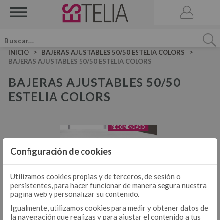
>
>
INICIO
BAJERAS AJUSTABLES 50/50 ESTELIA COLORS
BAJERAS AJUSTABLES 50/50 ESTELIA COLORS
BAJERAS AJUSTABLES 50/50
ESTELIA COLORS
ACCESORIOS
BRUMA DE CAMA
VELA AROMATICA
JUEGOS DE SÁBANAS LISAS ALGODÓN
JUEGO DE SÁBANAS
Configuración de cookies
JUEGOS DE SÁBANAS LISAS 50-50
DÚOS FUNDA NÓRDICA LISOS ALGODÓN
JUEGOS DE SÁBANAS ESTAMPADAS
Utilizamos cookies propias y de terceros, de sesión o
DÚOS DE FUNDA NÓRDICA
persistentes, para hacer funcionar de manera segura nuestra
DÚO FUNDA NÓRDICA LISOS 50-50
página web y personalizar su contenido.
DÚOS FUNDA NÓRDICA ESTAMPADOS
Igualmente, utilizamos cookies para medir y obtener datos de
la navegación que realizas y para ajustar el contenido a tus