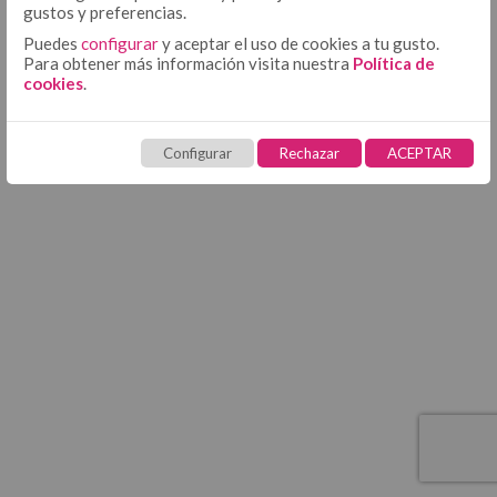
Iniciar sesión
gustos y preferencias.
Puedes
configurar
y aceptar el uso de cookies a tu gusto.
Para obtener más información visita nuestra
Política de
¿Todavía no tiene una cuenta? Cree una.
cookies
.
Configurar
Rechazar
ACEPTAR
Crear cuenta