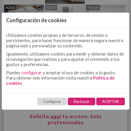
COJÍN
COJÍN 50/50
AZUL
AZUL
PERLA
COJÍN TEJIDO
Configuración de cookies
MULTIUSOS
MULTIUSOS, PLAIDS Y MANTITAS
COJÍN ESTAMPADO
PLAIDS
Utilizamos cookies propias y de terceros, de sesión o
persistentes, para hacer funcionar de manera segura nuestra
MANTITAS
página web y personalizar su contenido.
CUBRECANAPÉ
PERLA
PERLA
CUBRECANAPÉ CON VELCRO
Igualmente, utilizamos cookies para medir y obtener datos de
la navegación que realizas y para ajustar el contenido a tus
CUBRECANAPÉ TIPO COLCHA
gustos y preferencias.
RELLENO NÓRDICO
Puedes
configurar
y aceptar el uso de cookies a tu gusto.
RELLENO NÓRDICO DE MICROFIBRA
Para obtener más información visita nuestra
Política de
RELLENO NÓRDICO DE ALGODÓN
cookies
.
PROTECTORES
PROTECTOR DE ALMOHADA DE TENCEL + PU
¿INTERESADO?
Configurar
Rechazar
ACEPTAR
PROTECTOR DE COLCHÓN DE TENCEL + PU
TOALLAS
HOSTELERÍA
Solicita
aquí
tu acceso. Solo
profesionales
ROPA DE CAMA HOSTELERÍA ALGODÓN