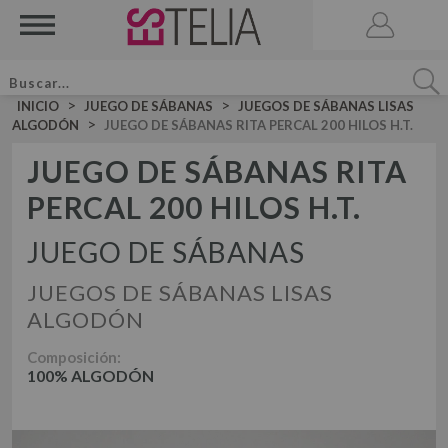
>
>
INICIO
JUEGO DE SÁBANAS
JUEGOS DE SÁBANAS LISAS
>
ALGODÓN
JUEGO DE SÁBANAS RITA PERCAL 200 HILOS H.T.
JUEGO DE SÁBANAS RITA
PERCAL 200 HILOS H.T.
ACCESORIOS
BRUMA DE CAMA
JUEGO DE SÁBANAS
VELA AROMATICA
JUEGOS DE SÁBANAS LISAS
JUEGOS DE SÁBANAS LISAS ALGODÓN
JUEGO DE SÁBANAS
ALGODÓN
JUEGOS DE SÁBANAS LISAS 50-50
JUEGOS DE FUNDA NÓRDICA LISOS ALGODÓN
Composición:
JUEGOS DE SÁBANAS ESTAMPADAS
JUEGO DE FUNDA NÓRDICA
100% ALGODÓN
JUEGOS DE FUNDA NÓRDICA LISOS 50-50
JUEGOS DE FUNDA NÓRDICA ESTAMPADOS