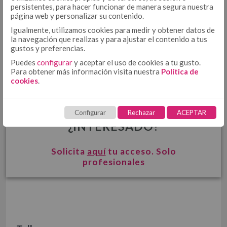
EDREDÓN
DÚOS FUNDA NÓRDICA TEJIDA
persistentes, para hacer funcionar de manera segura nuestra
EDREDONES 500 GR
página web y personalizar su contenido.
Igualmente, utilizamos cookies para medir y obtener datos de
COLCHA - CUBRECAMA
la navegación que realizas y para ajustar el contenido a tus
COLCHAS TEJIDAS
gustos y preferencias.
COLCHAS FOULARD
Puedes
configurar
y aceptar el uso de cookies a tu gusto.
Para obtener más información visita nuestra
Política de
ENCIMERA
cookies
.
ENCIMERA ALGODÓN
ENCIMERA 50/50
Configurar
Rechazar
ACEPTAR
BAJERA AJUSTABLE ALGODÓN
BAJERA AJUSTABLE
¿INTERESADO?
BAJERA AJUSTABLE 50/50
BAJERA ALTO/LARGO ESPECIAL
Solicita
aquí
tu acceso. Solo
FUNDA NÓRDICA ALGODÓN
FUNDA NÓRDICA
profesionales
FUNDA NÓRDICA 50/50
FUNDA NÓRDICA ESTAMPADA
FUNDA DE ALMOHADA ALGODÓN
FUNDA DE ALMOHADA
FUNDA DE ALMOHADA 50/50
COJÍN ALGODÓN
FUNDA DE ALMOHADA ESTAMPADA